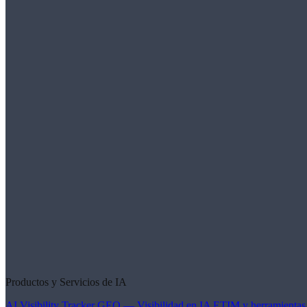
Productos y Servicios de IA
AI Visibility Tracker
GEO — Visibilidad en IA
ETIM y herramientas 