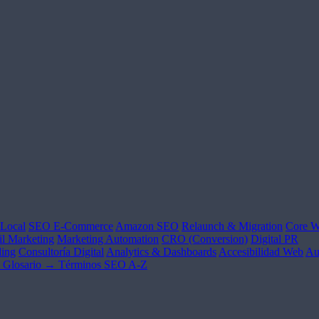
Local
SEO E-Commerce
Amazon SEO
Relaunch & Migration
Core W
l Marketing
Marketing Automation
CRO (Conversion)
Digital PR
ing
Consultoría Digital
Analytics & Dashboards
Accesibilidad Web
Au
Glosario →
Términos SEO A-Z