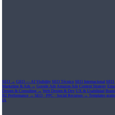
SEO →
GEO — AI Visibility
SEO Técnico
SEO Internacional
SEO 
Marketing & Ads →
Google Ads
Amazon Ads
Content Strategy
Emai
Design & Consulting →
Web Design & Dev
UX & Usabilidad
Brand
B2 Performance →
SEO · PPC · Social
Recursos →
Templates gratis
IA