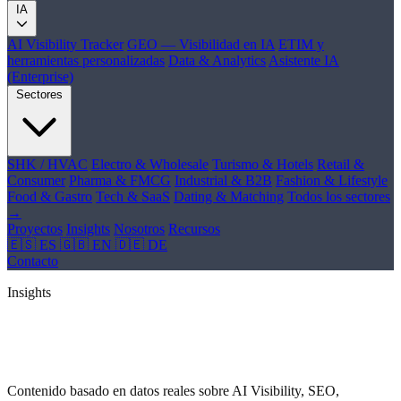
IA
AI Visibility Tracker
GEO — Visibilidad en IA
ETIM y
herramientas personalizadas
Data & Analytics
Asistente IA
(Enterprise)
Sectores
SHK / HVAC
Electro & Wholesale
Turismo & Hotels
Retail &
Consumer
Pharma & FMCG
Industrial & B2B
Fashion & Lifestyle
Food & Gastro
Tech & SaaS
Dating & Matching
Todos los sectores
→
Proyectos
Insights
Nosotros
Recursos
🇪🇸 ES
🇬🇧 EN
🇩🇪 DE
Contacto
Insights
Ideas, tendencias y
casos reales
Contenido basado en datos reales sobre AI Visibility, SEO,