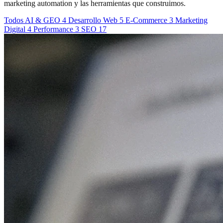
marketing automation y las herramientas que construimos.
Todos
AI & GEO
4
Desarrollo Web
5
E-Commerce
3
Marketing
Digital
4
Performance
3
SEO
17