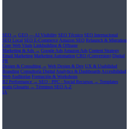
SEO →
GEO — AI Visibility
SEO Técnico
SEO Internacional
SEO Local
SEO E-Commerce
Amazon SEO
Relaunch & Migration
Core Web Vitals
Linkbuilding & Offpage
Marketing & Ads →
Google Ads
Amazon Ads
Content Strategy
Email Marketing
Marketing Automation
CRO (Conversion)
Digital
PR
Design & Consulting →
Web Design & Dev
UX & Usabilidad
Branding
Consultoría Digital
Analytics & Dashboards
Accesibilidad
Web
Auditorías
Formación & Workshops
B2 Performance →
SEO · PPC · Social
Recursos →
Templates
gratis
Glosario →
Términos SEO A-Z
IA