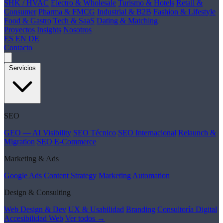
SHK / HVAC
Electro & Wholesale
Turismo & Hotels
Retail &
Consumer
Pharma & FMCG
Industrial & B2B
Fashion & Lifestyle
Food & Gastro
Tech & SaaS
Dating & Matching
Proyectos
Insights
Nosotros
ES
EN
DE
Contacto
Servicios
SEO
GEO — AI Visibility
SEO Técnico
SEO Internacional
Relaunch &
Migration
SEO E-Commerce
Marketing & Ads
Google Ads
Content Strategy
Marketing Automation
Design & Consulting
Web Design & Dev
UX & Usabilidad
Branding
Consultoría Digital
Accesibilidad Web
Ver todos →