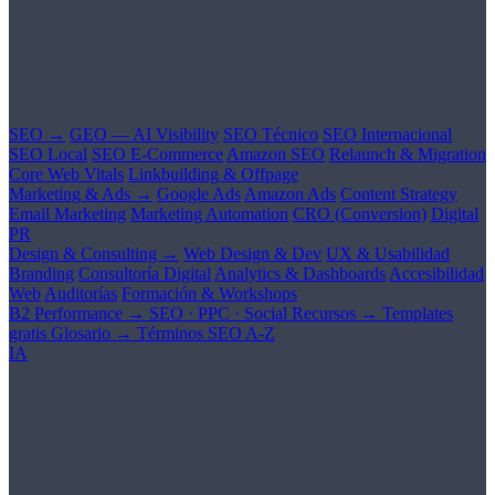
SEO →
GEO — AI Visibility
SEO Técnico
SEO Internacional
SEO Local
SEO E-Commerce
Amazon SEO
Relaunch & Migration
Core Web Vitals
Linkbuilding & Offpage
Marketing & Ads →
Google Ads
Amazon Ads
Content Strategy
Email Marketing
Marketing Automation
CRO (Conversion)
Digital
PR
Design & Consulting →
Web Design & Dev
UX & Usabilidad
Branding
Consultoría Digital
Analytics & Dashboards
Accesibilidad
Web
Auditorías
Formación & Workshops
B2 Performance →
SEO · PPC · Social
Recursos →
Templates
gratis
Glosario →
Términos SEO A-Z
IA