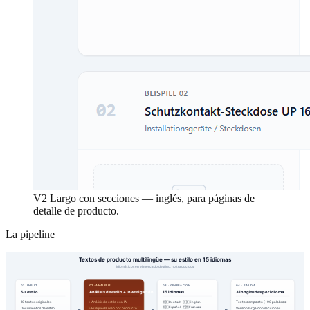
V2 Largo con secciones — inglés, para páginas de
detalle de producto.
La pipeline
Textos de producto multilingüe — su estilo en 15 idiomas
Idiomáticos en el mercado destino, no traducidos
01 · INPUT
02 · ANÁLISIS
03 · GENERACIÓN
04 · SALIDA
Su estilo
Análisis de estilo + investigación
15 idiomas
3 longitudes por idioma
10 textos originales
› Análisis de estilo con IA
Texto compacto (~90 palabras)
🇩🇪 Deutsch · 🇬🇧 English
🇪🇸 Español · 🇫🇷 Français
Documentos de estilo
› Búsqueda web por producto
Versión larga con secciones