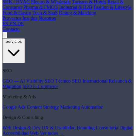
SHK / HVAC
Electro & Wholesale
Turismo & Hotels
Retail &
Consumer
Pharma & FMCG
Industrial & B2B
Fashion & Lifestyle
Food & Gastro
Tech & SaaS
Dating & Matching
Proyectos
Insights
Nosotros
ES
EN
DE
Contacto
Servicios
SEO
GEO — AI Visibility
SEO Técnico
SEO Internacional
Relaunch &
Migration
SEO E-Commerce
Marketing & Ads
Google Ads
Content Strategy
Marketing Automation
Design & Consulting
Web Design & Dev
UX & Usabilidad
Branding
Consultoría Digital
Accesibilidad Web
Ver todos →