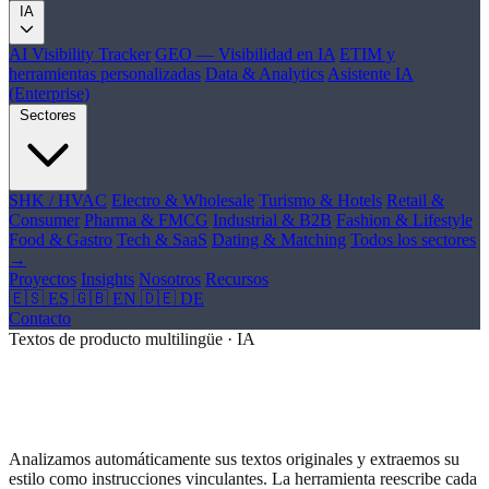
IA
AI Visibility Tracker
GEO — Visibilidad en IA
ETIM y
herramientas personalizadas
Data & Analytics
Asistente IA
(Enterprise)
Sectores
SHK / HVAC
Electro & Wholesale
Turismo & Hotels
Retail &
Consumer
Pharma & FMCG
Industrial & B2B
Fashion & Lifestyle
Food & Gastro
Tech & SaaS
Dating & Matching
Todos los sectores
→
Proyectos
Insights
Nosotros
Recursos
🇪🇸 ES
🇬🇧 EN
🇩🇪 DE
Contacto
Textos de producto multilingüe · IA
Su estilo.
Quince idiomas
. Idiomático en
cada mercado — no traducido.
Analizamos automáticamente sus textos originales y extraemos su
estilo como instrucciones vinculantes. La herramienta reescribe cada