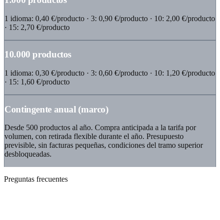
1 idioma: 0,40 €/producto · 3: 0,90 €/producto · 10: 2,00 €/producto
· 15: 2,70 €/producto
10.000 productos
1 idioma: 0,30 €/producto · 3: 0,60 €/producto · 10: 1,20 €/producto
· 15: 1,60 €/producto
Contingente anual (marco)
Desde 500 productos al año. Compra anticipada a la tarifa por
volumen, con retirada flexible durante el año. Presupuesto
previsible, sin facturas pequeñas, condiciones del tramo superior
desbloqueadas.
Preguntas frecuentes
Lo que marketing y e-commerce aclaran
primero.