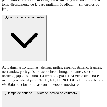
particularidades del canal local). La terminología técnica ETIM se
toma directamente de la base multilingüe oficial — sin errores de
jerga.
¿Qué idiomas exactamente?
Actualmente 15 idiomas: alemán, inglés, español, italiano, francés,
neerlandés, portugués, polaco, checo, húngaro, danés, sueco,
noruego, japonés, chino. La terminología ETIM viene de la base
multilingüe oficial para EN, IT, NL, FI, NO. DE y ES desde la base
v9. Bajo petición pruebas con nativos de nuestra red.
¿Tiempo de entrega — piloto vs pedido de volumen?