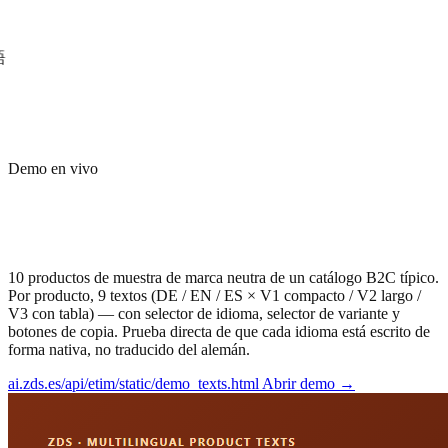
Deutsch
Demo en vivo
English
Español
Italiano
10 productos, 3 idiomas, 3 variantes —
Français
catálogo genérico
Nederlands
Português
Polski
10 productos de muestra de marca neutra de un catálogo B2C típico.
Čeština
Por producto, 9 textos (DE / EN / ES × V1 compacto / V2 largo /
Magyar
V3 con tabla) — con selector de idioma, selector de variante y
Dansk
botones de copia. Prueba directa de que cada idioma está escrito de
Svenska
forma nativa, no traducido del alemán.
Norsk
ai.zds.es/api/etim/static/demo_texts.html
Abrir demo →
日本語
中文