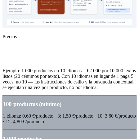
existentes (opcional)
🇮🇹 Italiano · 🇳🇱 Nederlands
› Terminología ETIM por idioma
Con tabla embebida
🇵🇹 Português · 🇵🇱 Polski
Datos + specs de producto
› Mapeo de contexto de uso
HTML · Plaintext · JSON
🇫🇮 Suomi · y 6 más
Extraemos tono, sintaxis,
Directrices de estilo vinculantes
Reescritos en cada idioma.
HASTA 45 TEXTOS POR PRODUCTO
fórmulas publicitarias y
para todos los idiomas siguientes.
No traducidos del alemán.
15 idiomas × 3 longitudes
enfoque automáticamente.
Agencia:
€30–80 por texto
SaaS NLG:
€0,30–1 por texto + cuota mensual
ZDS:
desde €0,06 por texto · sin cuota mensual
Precios
Más barato por producto con volumen —
más barato por idioma con más idiomas.
Ejemplo: 1.000 productos en 10 idiomas = €2.000 por 10.000 textos
listos (20 céntimos por texto). Con 10 idiomas en lugar de 1 paga 5
veces, no 10 — las instrucciones de estilo y la búsqueda contextual
se ejecutan una vez por producto, no por idioma.
100 productos (mínimo)
1 idioma: 0,60 €/producto · 3: 1,50 €/producto · 10: 3,60 €/producto
· 15: 4,80 €/producto
1.000 productos