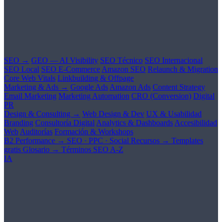
SEO →
GEO — AI Visibility
SEO Técnico
SEO Internacional
SEO Local
SEO E-Commerce
Amazon SEO
Relaunch & Migration
Core Web Vitals
Linkbuilding & Offpage
Marketing & Ads →
Google Ads
Amazon Ads
Content Strategy
Email Marketing
Marketing Automation
CRO (Conversion)
Digital
PR
Design & Consulting →
Web Design & Dev
UX & Usabilidad
Branding
Consultoría Digital
Analytics & Dashboards
Accesibilidad
Web
Auditorías
Formación & Workshops
B2 Performance →
SEO · PPC · Social
Recursos →
Templates
gratis
Glosario →
Términos SEO A-Z
IA