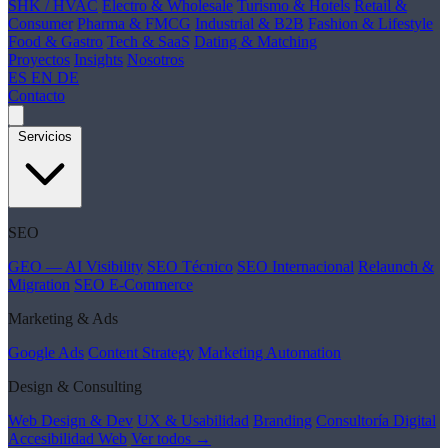
SHK / HVAC
Electro & Wholesale
Turismo & Hotels
Retail &
Consumer
Pharma & FMCG
Industrial & B2B
Fashion & Lifestyle
Food & Gastro
Tech & SaaS
Dating & Matching
Proyectos
Insights
Nosotros
ES
EN
DE
Contacto
Servicios
SEO
GEO — AI Visibility
SEO Técnico
SEO Internacional
Relaunch &
Migration
SEO E-Commerce
Marketing & Ads
Google Ads
Content Strategy
Marketing Automation
Design & Consulting
Web Design & Dev
UX & Usabilidad
Branding
Consultoría Digital
Accesibilidad Web
Ver todos →