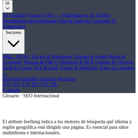
IA
AI Visibility Tracker
GEO — Visibilidad en IA
ETIM y
herramientas personalizadas
Data & Analytics
Asistente IA
(Enterprise)
Sectores
SHK / HVAC
Electro & Wholesale
Turismo & Hotels
Retail &
Consumer
Pharma & FMCG
Industrial & B2B
Fashion & Lifestyle
Food & Gastro
Tech & SaaS
Dating & Matching
Todos los sectores
→
Proyectos
Insights
Nosotros
Recursos
🇪🇸 ES
🇬🇧 EN
🇩🇪 DE
Contacto
Glosario · SEO Internacional
¿Qué es Hreflang?
El atributo hreflang indica a los motores de búsqueda qué idioma y
región geográfica está dirigido una página. Es esencial para sitios
multiidioma e internacionales.