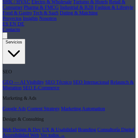
SHK / HVAC
Electro & Wholesale
Turismo & Hotels
Retail &
Consumer
Pharma & FMCG
Industrial & B2B
Fashion & Lifestyle
Food & Gastro
Tech & SaaS
Dating & Matching
Proyectos
Insights
Nosotros
ES
EN
DE
Contacto
Servicios
SEO
GEO — AI Visibility
SEO Técnico
SEO Internacional
Relaunch &
Migration
SEO E-Commerce
Marketing & Ads
Google Ads
Content Strategy
Marketing Automation
Design & Consulting
Web Design & Dev
UX & Usabilidad
Branding
Consultoría Digital
Accesibilidad Web
Ver todos →