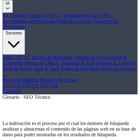
IA
AI Visibility Tracker
GEO — Visibilidad en IA
ETIM y
herramientas personalizadas
Data & Analytics
Asistente IA
(Enterprise)
Sectores
SHK / HVAC
Electro & Wholesale
Turismo & Hotels
Retail &
Consumer
Pharma & FMCG
Industrial & B2B
Fashion & Lifestyle
Food & Gastro
Tech & SaaS
Dating & Matching
Todos los sectores
→
Proyectos
Insights
Nosotros
Recursos
🇪🇸 ES
🇬🇧 EN
🇩🇪 DE
Contacto
Glosario · SEO Técnico
¿Qué es Indexación?
La indexación es el proceso por el cual los motores de búsqueda
analizan y almacenan el contenido de las páginas web en su base de
datos para poder mostrarlas en los resultados de búsqueda.