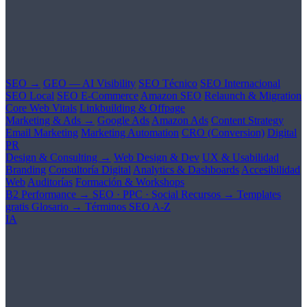
SEO →
GEO — AI Visibility
SEO Técnico
SEO Internacional
SEO Local
SEO E-Commerce
Amazon SEO
Relaunch & Migration
Core Web Vitals
Linkbuilding & Offpage
Marketing & Ads →
Google Ads
Amazon Ads
Content Strategy
Email Marketing
Marketing Automation
CRO (Conversion)
Digital
PR
Design & Consulting →
Web Design & Dev
UX & Usabilidad
Branding
Consultoría Digital
Analytics & Dashboards
Accesibilidad
Web
Auditorías
Formación & Workshops
B2 Performance →
SEO · PPC · Social
Recursos →
Templates
gratis
Glosario →
Términos SEO A-Z
IA