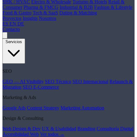
SHK / HVAC
Electro & Wholesale
Turismo & Hotels
Retail &
Consumer
Pharma & FMCG
Industrial & B2B
Fashion & Lifestyle
Food & Gastro
Tech & SaaS
Dating & Matching
Proyectos
Insights
Nosotros
ES
EN
DE
Contacto
Servicios
SEO
GEO — AI Visibility
SEO Técnico
SEO Internacional
Relaunch &
Migration
SEO E-Commerce
Marketing & Ads
Google Ads
Content Strategy
Marketing Automation
Design & Consulting
Web Design & Dev
UX & Usabilidad
Branding
Consultoría Digital
Accesibilidad Web
Ver todos →