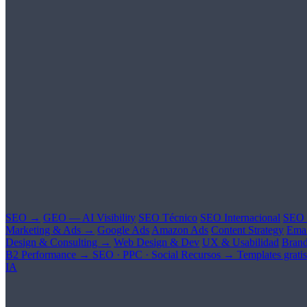
SEO →
GEO — AI Visibility
SEO Técnico
SEO Internacional
SEO 
Marketing & Ads →
Google Ads
Amazon Ads
Content Strategy
Emai
Design & Consulting →
Web Design & Dev
UX & Usabilidad
Brand
B2 Performance →
SEO · PPC · Social
Recursos →
Templates gratis
IA