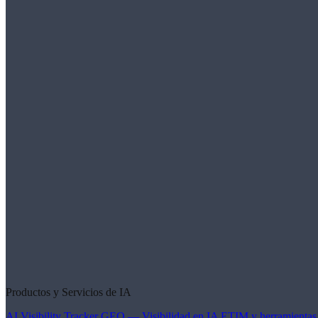
Productos y Servicios de IA
AI Visibility Tracker
GEO — Visibilidad en IA
ETIM y herramientas 