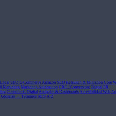
Local
SEO E-Commerce
Amazon SEO
Relaunch & Migration
Core W
l Marketing
Marketing Automation
CRO (Conversion)
Digital PR
ing
Consultoría Digital
Analytics & Dashboards
Accesibilidad Web
Au
Glosario →
Términos SEO A-Z