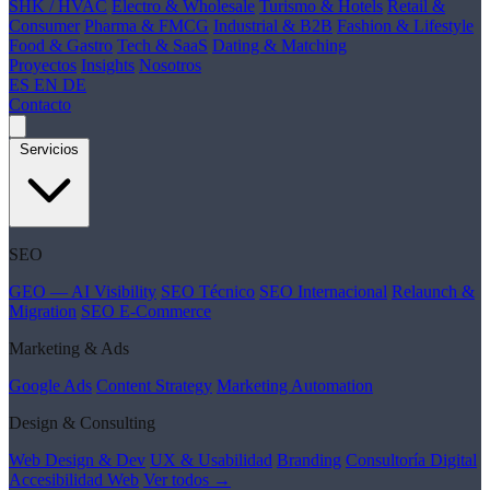
SHK / HVAC
Electro & Wholesale
Turismo & Hotels
Retail &
Consumer
Pharma & FMCG
Industrial & B2B
Fashion & Lifestyle
Food & Gastro
Tech & SaaS
Dating & Matching
Proyectos
Insights
Nosotros
ES
EN
DE
Contacto
Servicios
SEO
GEO — AI Visibility
SEO Técnico
SEO Internacional
Relaunch &
Migration
SEO E-Commerce
Marketing & Ads
Google Ads
Content Strategy
Marketing Automation
Design & Consulting
Web Design & Dev
UX & Usabilidad
Branding
Consultoría Digital
Accesibilidad Web
Ver todos →