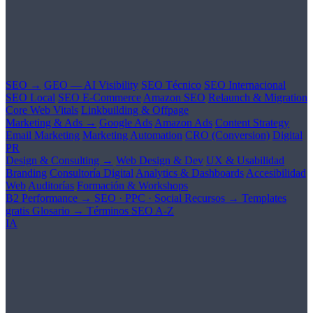
SEO →
GEO — AI Visibility
SEO Técnico
SEO Internacional
SEO Local
SEO E-Commerce
Amazon SEO
Relaunch & Migration
Core Web Vitals
Linkbuilding & Offpage
Marketing & Ads →
Google Ads
Amazon Ads
Content Strategy
Email Marketing
Marketing Automation
CRO (Conversion)
Digital
PR
Design & Consulting →
Web Design & Dev
UX & Usabilidad
Branding
Consultoría Digital
Analytics & Dashboards
Accesibilidad
Web
Auditorías
Formación & Workshops
B2 Performance →
SEO · PPC · Social
Recursos →
Templates
gratis
Glosario →
Términos SEO A-Z
IA