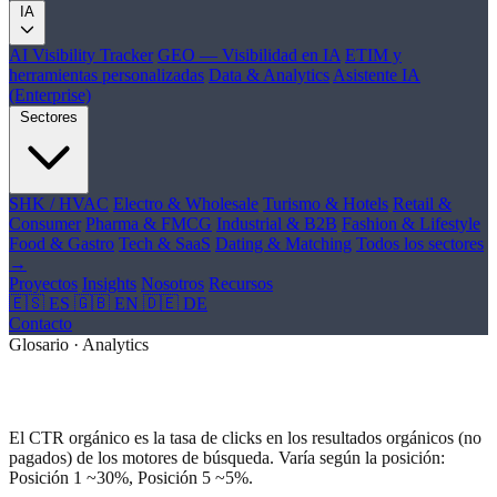
IA
AI Visibility Tracker
GEO — Visibilidad en IA
ETIM y
herramientas personalizadas
Data & Analytics
Asistente IA
(Enterprise)
Sectores
SHK / HVAC
Electro & Wholesale
Turismo & Hotels
Retail &
Consumer
Pharma & FMCG
Industrial & B2B
Fashion & Lifestyle
Food & Gastro
Tech & SaaS
Dating & Matching
Todos los sectores
→
Proyectos
Insights
Nosotros
Recursos
🇪🇸 ES
🇬🇧 EN
🇩🇪 DE
Contacto
Glosario · Analytics
¿Qué es CTR Orgánico?
El CTR orgánico es la tasa de clicks en los resultados orgánicos (no
pagados) de los motores de búsqueda. Varía según la posición:
Posición 1 ~30%, Posición 5 ~5%.