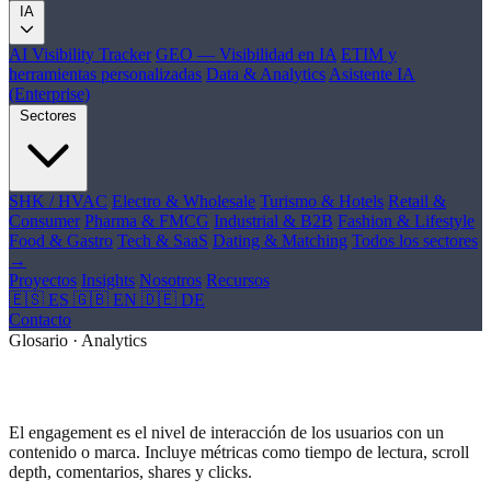
IA
AI Visibility Tracker
GEO — Visibilidad en IA
ETIM y
herramientas personalizadas
Data & Analytics
Asistente IA
(Enterprise)
Sectores
SHK / HVAC
Electro & Wholesale
Turismo & Hotels
Retail &
Consumer
Pharma & FMCG
Industrial & B2B
Fashion & Lifestyle
Food & Gastro
Tech & SaaS
Dating & Matching
Todos los sectores
→
Proyectos
Insights
Nosotros
Recursos
🇪🇸 ES
🇬🇧 EN
🇩🇪 DE
Contacto
Glosario · Analytics
¿Qué es Engagement?
El engagement es el nivel de interacción de los usuarios con un
contenido o marca. Incluye métricas como tiempo de lectura, scroll
depth, comentarios, shares y clicks.