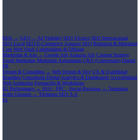
SEO →
GEO — AI Visibility
SEO Técnico
SEO Internacional
SEO Local
SEO E-Commerce
Amazon SEO
Relaunch & Migration
Core Web Vitals
Linkbuilding & Offpage
Marketing & Ads →
Google Ads
Amazon Ads
Content Strategy
Email Marketing
Marketing Automation
CRO (Conversion)
Digital
PR
Design & Consulting →
Web Design & Dev
UX & Usabilidad
Branding
Consultoría Digital
Analytics & Dashboards
Accesibilidad
Web
Auditorías
Formación & Workshops
B2 Performance →
SEO · PPC · Social
Recursos →
Templates
gratis
Glosario →
Términos SEO A-Z
IA