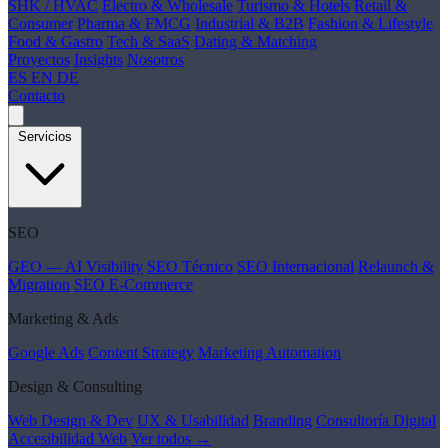
SHK / HVAC
Electro & Wholesale
Turismo & Hotels
Retail &
Consumer
Pharma & FMCG
Industrial & B2B
Fashion & Lifestyle
Food & Gastro
Tech & SaaS
Dating & Matching
Proyectos
Insights
Nosotros
ES
EN
DE
Contacto
Servicios
SEO
GEO — AI Visibility
SEO Técnico
SEO Internacional
Relaunch &
Migration
SEO E-Commerce
Marketing & Ads
Google Ads
Content Strategy
Marketing Automation
Design & Consulting
Web Design & Dev
UX & Usabilidad
Branding
Consultoría Digital
Accesibilidad Web
Ver todos →