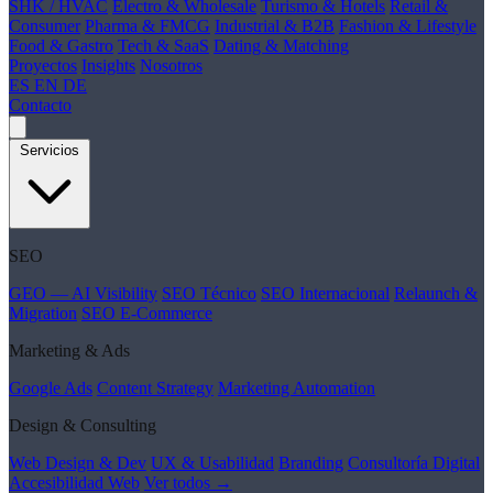
SHK / HVAC
Electro & Wholesale
Turismo & Hotels
Retail &
Consumer
Pharma & FMCG
Industrial & B2B
Fashion & Lifestyle
Food & Gastro
Tech & SaaS
Dating & Matching
Proyectos
Insights
Nosotros
ES
EN
DE
Contacto
Servicios
SEO
GEO — AI Visibility
SEO Técnico
SEO Internacional
Relaunch &
Migration
SEO E-Commerce
Marketing & Ads
Google Ads
Content Strategy
Marketing Automation
Design & Consulting
Web Design & Dev
UX & Usabilidad
Branding
Consultoría Digital
Accesibilidad Web
Ver todos →