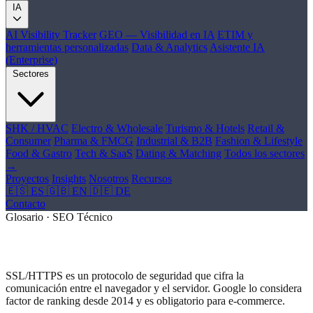
IA
AI Visibility Tracker
GEO — Visibilidad en IA
ETIM y
herramientas personalizadas
Data & Analytics
Asistente IA
(Enterprise)
Sectores
SHK / HVAC
Electro & Wholesale
Turismo & Hotels
Retail &
Consumer
Pharma & FMCG
Industrial & B2B
Fashion & Lifestyle
Food & Gastro
Tech & SaaS
Dating & Matching
Todos los sectores
→
Proyectos
Insights
Nosotros
Recursos
🇪🇸 ES
🇬🇧 EN
🇩🇪 DE
Contacto
Glosario · SEO Técnico
¿Qué es SSL / HTTPS?
SSL/HTTPS es un protocolo de seguridad que cifra la
comunicación entre el navegador y el servidor. Google lo considera
factor de ranking desde 2014 y es obligatorio para e-commerce.