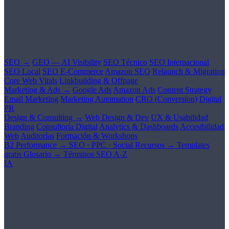
SEO →
GEO — AI Visibility
SEO Técnico
SEO Internacional
SEO Local
SEO E-Commerce
Amazon SEO
Relaunch & Migration
Core Web Vitals
Linkbuilding & Offpage
Marketing & Ads →
Google Ads
Amazon Ads
Content Strategy
Email Marketing
Marketing Automation
CRO (Conversion)
Digital
PR
Design & Consulting →
Web Design & Dev
UX & Usabilidad
Branding
Consultoría Digital
Analytics & Dashboards
Accesibilidad
Web
Auditorías
Formación & Workshops
B2 Performance →
SEO · PPC · Social
Recursos →
Templates
gratis
Glosario →
Términos SEO A-Z
IA