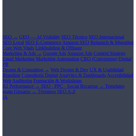
SEO →
GEO — AI Visibility
SEO Técnico
SEO Internacional
SEO Local
SEO E-Commerce
Amazon SEO
Relaunch & Migration
Core Web Vitals
Linkbuilding & Offpage
Marketing & Ads →
Google Ads
Amazon Ads
Content Strategy
Email Marketing
Marketing Automation
CRO (Conversion)
Digital
PR
Design & Consulting →
Web Design & Dev
UX & Usabilidad
Branding
Consultoría Digital
Analytics & Dashboards
Accesibilidad
Web
Auditorías
Formación & Workshops
B2 Performance →
SEO · PPC · Social
Recursos →
Templates
gratis
Glosario →
Términos SEO A-Z
IA