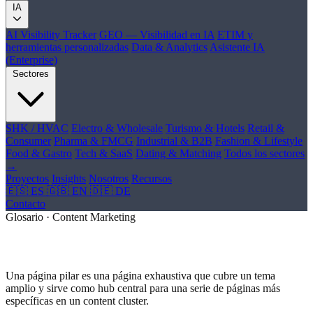
IA
AI Visibility Tracker
GEO — Visibilidad en IA
ETIM y
herramientas personalizadas
Data & Analytics
Asistente IA
(Enterprise)
Sectores
SHK / HVAC
Electro & Wholesale
Turismo & Hotels
Retail &
Consumer
Pharma & FMCG
Industrial & B2B
Fashion & Lifestyle
Food & Gastro
Tech & SaaS
Dating & Matching
Todos los sectores
→
Proyectos
Insights
Nosotros
Recursos
🇪🇸 ES
🇬🇧 EN
🇩🇪 DE
Contacto
Glosario · Content Marketing
¿Qué es Página Pilar?
Una página pilar es una página exhaustiva que cubre un tema
amplio y sirve como hub central para una serie de páginas más
específicas en un content cluster.