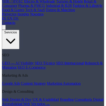
SHK / HVAC
Electro & Wholesale
Turismo & Hotels
Retail &
Consumer
Pharma & FMCG
Industrial & B2B
Fashion & Lifestyle
Food & Gastro
Tech & SaaS
Dating & Matching
Proyectos
Insights
Nosotros
ES
EN
DE
Contacto
Servicios
SEO
GEO — AI Visibility
SEO Técnico
SEO Internacional
Relaunch &
Migration
SEO E-Commerce
Marketing & Ads
Google Ads
Content Strategy
Marketing Automation
Design & Consulting
Web Design & Dev
UX & Usabilidad
Branding
Consultoría Digital
Accesibilidad Web
Ver todos →