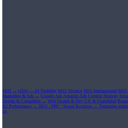
SEO →
GEO — AI Visibility
SEO Técnico
SEO Internacional
SEO 
Marketing & Ads →
Google Ads
Amazon Ads
Content Strategy
Emai
Design & Consulting →
Web Design & Dev
UX & Usabilidad
Brand
B2 Performance →
SEO · PPC · Social
Recursos →
Templates gratis
IA