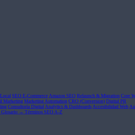
Local
SEO E-Commerce
Amazon SEO
Relaunch & Migration
Core W
l Marketing
Marketing Automation
CRO (Conversion)
Digital PR
ing
Consultoría Digital
Analytics & Dashboards
Accesibilidad Web
Au
Glosario →
Términos SEO A-Z