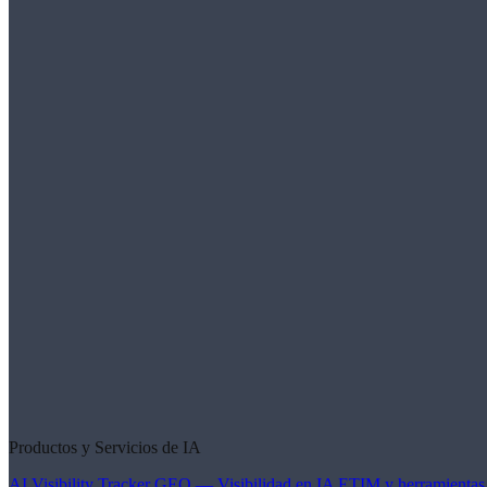
Productos y Servicios de IA
AI Visibility Tracker
GEO — Visibilidad en IA
ETIM y herramientas 