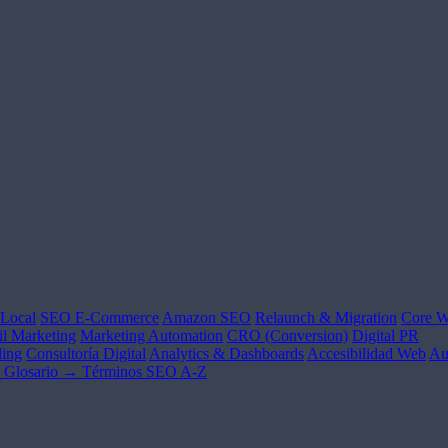
Local
SEO E-Commerce
Amazon SEO
Relaunch & Migration
Core W
l Marketing
Marketing Automation
CRO (Conversion)
Digital PR
ing
Consultoría Digital
Analytics & Dashboards
Accesibilidad Web
Au
Glosario →
Términos SEO A-Z