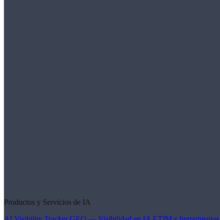
Productos y Servicios de IA
AI Visibility Tracker
GEO — Visibilidad en IA
ETIM y herramientas 