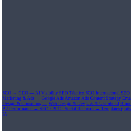
SEO →
GEO — AI Visibility
SEO Técnico
SEO Internacional
SEO 
Marketing & Ads →
Google Ads
Amazon Ads
Content Strategy
Emai
Design & Consulting →
Web Design & Dev
UX & Usabilidad
Brand
B2 Performance →
SEO · PPC · Social
Recursos →
Templates gratis
IA