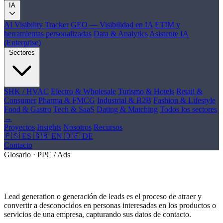
IA
AI Visibility Tracker
GEO — Visibilidad en IA
ETIM y
herramientas personalizadas
Data & Analytics
Asistente IA
(Enterprise)
Sectores
SHK / HVAC
Electro & Wholesale
Turismo & Hotels
Retail &
Consumer
Pharma & FMCG
Industrial & B2B
Fashion & Lifestyle
Food & Gastro
Tech & SaaS
Dating & Matching
Todos los sectores
→
Proyectos
Insights
Nosotros
Recursos
🇪🇸 ES
🇬🇧 EN
🇩🇪 DE
Contacto
Glosario · PPC / Ads
¿Qué es Lead Generation?
Lead generation o generación de leads es el proceso de atraer y
convertir a desconocidos en personas interesadas en los productos o
servicios de una empresa, capturando sus datos de contacto.