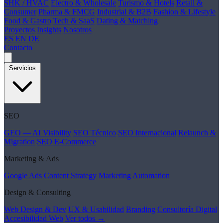
SHK / HVAC
Electro & Wholesale
Turismo & Hotels
Retail &
Consumer
Pharma & FMCG
Industrial & B2B
Fashion & Lifestyle
Food & Gastro
Tech & SaaS
Dating & Matching
Proyectos
Insights
Nosotros
ES
EN
DE
Contacto
Servicios
SEO
GEO — AI Visibility
SEO Técnico
SEO Internacional
Relaunch &
Migration
SEO E-Commerce
Marketing & Ads
Google Ads
Content Strategy
Marketing Automation
Design & Consulting
Web Design & Dev
UX & Usabilidad
Branding
Consultoría Digital
Accesibilidad Web
Ver todos →