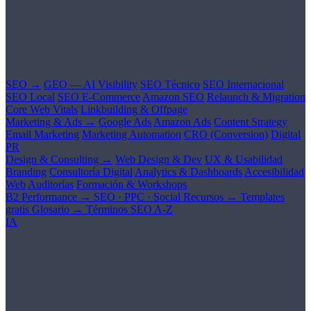
SEO →
GEO — AI Visibility
SEO Técnico
SEO Internacional
SEO Local
SEO E-Commerce
Amazon SEO
Relaunch & Migration
Core Web Vitals
Linkbuilding & Offpage
Marketing & Ads →
Google Ads
Amazon Ads
Content Strategy
Email Marketing
Marketing Automation
CRO (Conversion)
Digital
PR
Design & Consulting →
Web Design & Dev
UX & Usabilidad
Branding
Consultoría Digital
Analytics & Dashboards
Accesibilidad
Web
Auditorías
Formación & Workshops
B2 Performance →
SEO · PPC · Social
Recursos →
Templates
gratis
Glosario →
Términos SEO A-Z
IA