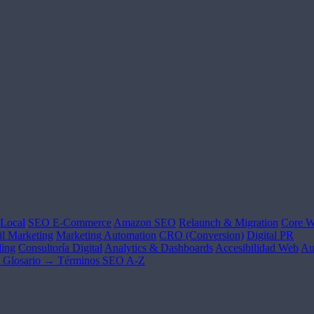
Local
SEO E-Commerce
Amazon SEO
Relaunch & Migration
Core W
l Marketing
Marketing Automation
CRO (Conversion)
Digital PR
ing
Consultoría Digital
Analytics & Dashboards
Accesibilidad Web
Au
Glosario →
Términos SEO A-Z