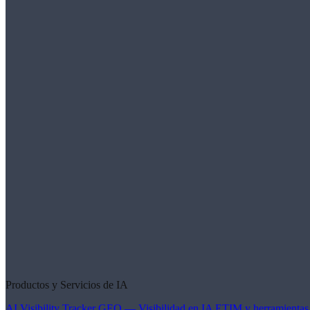
Productos y Servicios de IA
AI Visibility Tracker
GEO — Visibilidad en IA
ETIM y herramientas 