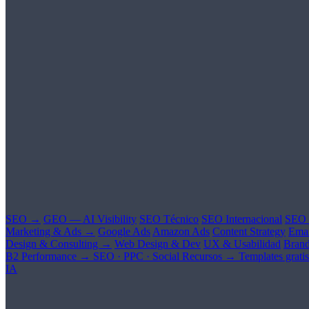
SEO →
GEO — AI Visibility
SEO Técnico
SEO Internacional
SEO 
Marketing & Ads →
Google Ads
Amazon Ads
Content Strategy
Emai
Design & Consulting →
Web Design & Dev
UX & Usabilidad
Brand
B2 Performance →
SEO · PPC · Social
Recursos →
Templates gratis
IA